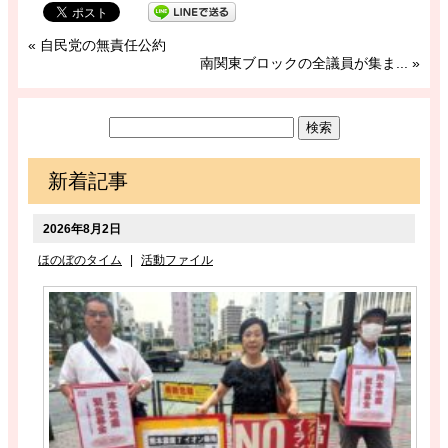
«
自民党の無責任公約
南関東ブロックの全議員が集ま...
»
新着記事
2026年8月2日
ほのぼのタイム
|
活動ファイル