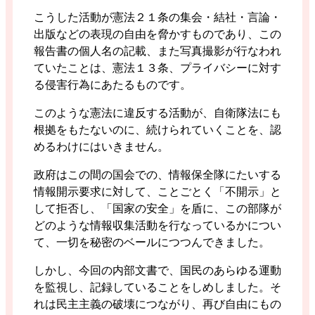
こうした活動が憲法２１条の集会・結社・言論・
出版などの表現の自由を脅かすものであり、この
報告書の個人名の記載、また写真撮影が行なわれ
ていたことは、憲法１３条、プライバシーに対す
る侵害行為にあたるものです。
このような憲法に違反する活動が、自衛隊法にも
根拠をもたないのに、続けられていくことを、認
めるわけにはいきません。
政府はこの間の国会での、情報保全隊にたいする
情報開示要求に対して、ことごとく「不開示」と
して拒否し、「国家の安全」を盾に、この部隊が
どのような情報収集活動を行なっているかについ
て、一切を秘密のベールにつつんできました。
しかし、今回の内部文書で、国民のあらゆる運動
を監視し、記録していることをしめしました。そ
れは民主主義の破壊につながり、再び自由にもの