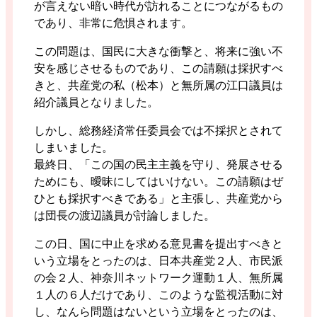
が言えない暗い時代が訪れることにつながるもの
であり、非常に危惧されます。
この問題は、国民に大きな衝撃と、将来に強い不
安を感じさせるものであり、この請願は採択すべ
きと、共産党の私（松本）と無所属の江口議員は
紹介議員となりました。
しかし、総務経済常任委員会では不採択とされて
しまいました。
最終日、「この国の民主主義を守り、発展させる
ためにも、曖昧にしてはいけない。この請願はぜ
ひとも採択すべきである」と主張し、共産党から
は団長の渡辺議員が討論しました。
この日、国に中止を求める意見書を提出すべきと
いう立場をとったのは、日本共産党２人、市民派
の会２人、神奈川ネットワーク運動１人、無所属
１人の６人だけであり、このような監視活動に対
し、なんら問題はないという立場をとったのは、