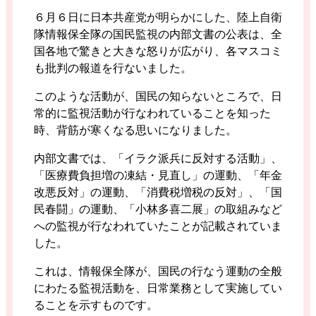
６月６日に日本共産党が明らかにした、陸上自衛
隊情報保全隊の国民監視の内部文書の公表は、全
国各地で驚きと大きな怒りが広がり、各マスコミ
も批判の報道を行ないました。
このような活動が、国民の知らないところで、日
常的に監視活動が行なわれていることを知った
時、背筋が寒くなる思いになりました。
内部文書では、「イラク派兵に反対する活動」、
「医療費負担増の凍結・見直し」の運動、「年金
改悪反対」の運動、「消費税増税の反対」、「国
民春闘」の運動、「小林多喜二展」の取組みなど
への監視が行なわれていたことが記載されていま
した。
これは、情報保全隊が、国民の行なう運動の全般
にわたる監視活動を、日常業務として実施してい
ることを示すものです。