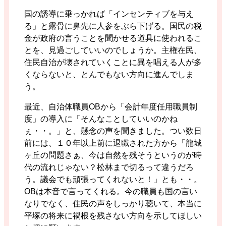
国の誘導に乗っかれば「インセンティブを与え
る」と露骨に鼻先に人参をぶら下げる。国民の税
金が政府の言うことを聞かせる道具に使われるこ
とを、見過ごしていいのでしょうか。主権在民、
住民自治が壊されていくことに異を唱える人が多
くならないと、とんでもない方向に進んでしま
う。
最近、自治体職員OBから「会計年度任用職員制
度」の導入に「そんなことしていいのかね
ぇ・・。」と、懸念の声を聞きました。つい数日
前には、１０年以上前に退職された方から「龍城
ヶ丘の問題さぁ、今は自然を残そうというのが時
代の流れじゃない？松林まで切るって違うだろ
う。議会でも頑張ってくれないと！」とも・・。
OBは本音で言ってくれる。今の職員も国の言い
なりでなく、住民の声をしっかり聴いて、本当に
平塚の将来に禍根を残さない方向を示してほしい