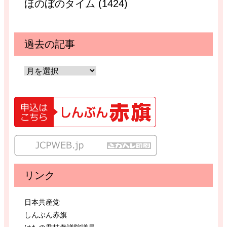
ほのぼのタイム (1424)
過去の記事
リンク
日本共産党
しんぶん赤旗