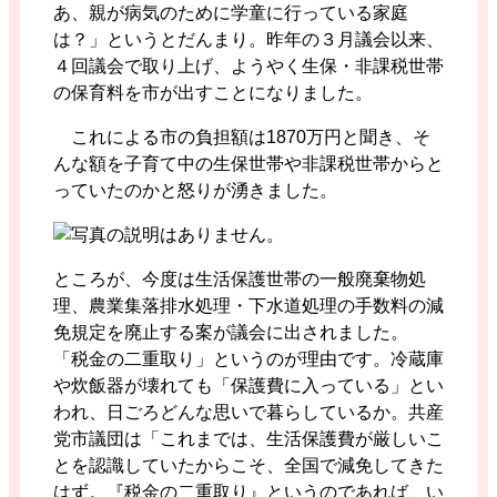
あ、親が病気のために学童に行っている家庭
は？」というとだんまり。昨年の３月議会以来、
４回議会で取り上げ、ようやく生保・非課税世帯
の保育料を市が出すことになりました。
これによる市の負担額は1870万円と聞き、そ
んな額を子育て中の生保世帯や非課税世帯からと
っていたのかと怒りが湧きました。
ところが、今度は生活保護世帯の一般廃棄物処
理、農業集落排水処理・下水道処理の手数料の減
免規定を廃止する案が議会に出されました。
「税金の二重取り」というのが理由です。冷蔵庫
や炊飯器が壊れても「保護費に入っている」とい
われ、日ごろどんな思いで暮らしているか。共産
党市議団は「これまでは、生活保護費が厳しいこ
とを認識していたからこそ、全国で減免してきた
はず。『税金の二重取り』というのであれば、い