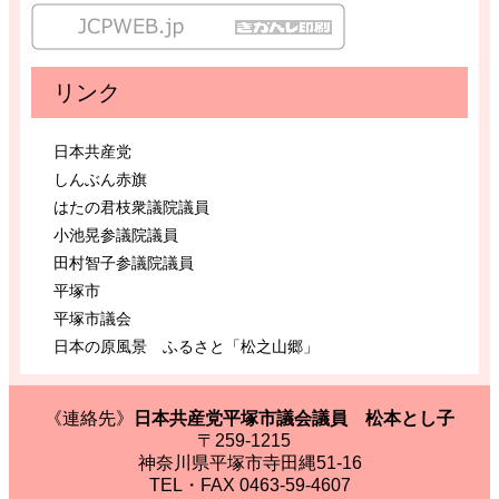
リンク
日本共産党
しんぶん赤旗
はたの君枝衆議院議員
小池晃参議院議員
田村智子参議院議員
平塚市
平塚市議会
日本の原風景 ふるさと「松之山郷」
《連絡先》
日本共産党平塚市議会議員 松本とし子
〒259-1215
神奈川県平塚市寺田縄51-16
TEL・FAX 0463-59-4607