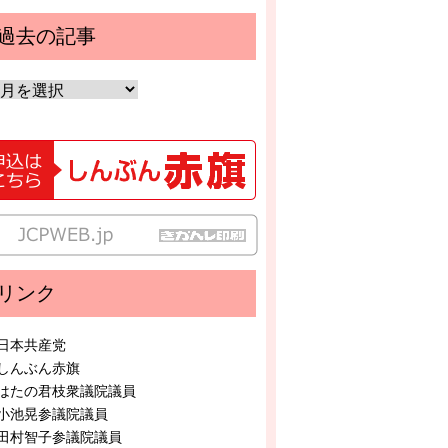
過去の記事
リンク
日本共産党
しんぶん赤旗
はたの君枝衆議院議員
小池晃参議院議員
田村智子参議院議員