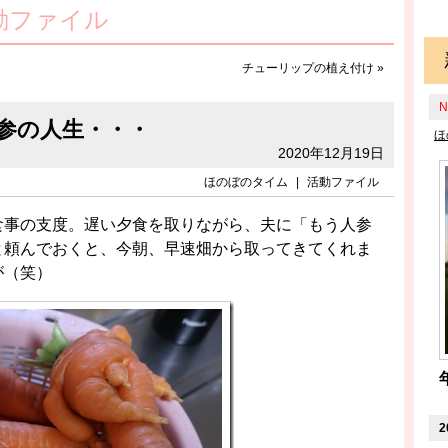
活動ファイル
チューリップの植え付け
»
N
参の人生・・・
ほ
2020年12月19日
ほのぼのタイム
|
活動ファイル
食事の支度。遅い夕食を取りながら、夫に「もう人参
と頼んでおくと、今朝、早速畑から取ってきてくれま
が（笑）
2