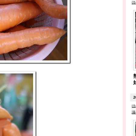
ほ
2
ほ
議