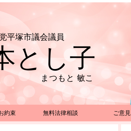
党平塚市議会議員
本とし子
まつもと 敏こ
お約束
無料法律相談
ご意見