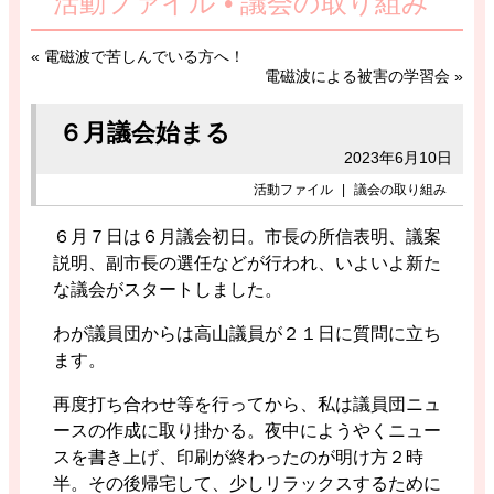
活動ファイル • 議会の取り組み
«
電磁波で苦しんでいる方へ！
電磁波による被害の学習会
»
６月議会始まる
2023年6月10日
活動ファイル
|
議会の取り組み
６月７日は６月議会初日。市長の所信表明、議案
説明、副市長の選任などが行われ、いよいよ新た
な議会がスタートしました。
わが議員団からは高山議員が２１日に質問に立ち
ます。
再度打ち合わせ等を行ってから、私は議員団ニュ
ースの作成に取り掛かる。夜中にようやくニュー
スを書き上げ、印刷が終わったのが明け方２時
半。その後帰宅して、少しリラックスするために