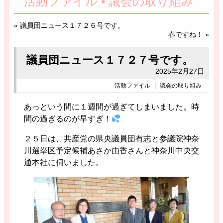
活動ファイル • 議会の取り組み
«
議員団ニュース１７２６号です。
春ですね！
»
議員団ニュース１７２７号です。
2025年2月27日
活動ファイル
|
議会の取り組み
あっという間に１週間が過ぎてしまいました。時
間の過ぎるのが早すぎ！
２５日は、共産党の県央議員団有志と参議院神奈
川選挙区予定候補あさか由香さんと神奈川中央交
通本社に伺いました。