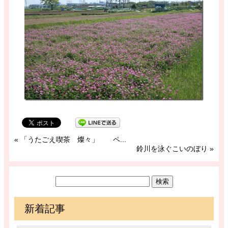
«
「うたごえ喫茶 燦々」 ペ...
鈴川を泳ぐこいのぼり
»
新着記事