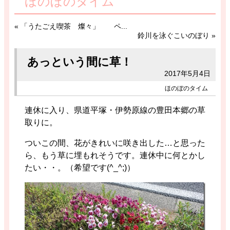
ほのぼのタイム
«
「うたごえ喫茶 燦々」 ペ...
鈴川を泳ぐこいのぼり
»
あっという間に草！
2017年5月4日
ほのぼのタイム
連休に入り、県道平塚・伊勢原線の豊田本郷の草
取りに。
ついこの間、花がきれいに咲き出した…と思った
ら、もう草に埋もれそうです。連休中に何とかし
たい・・。（希望です(^_^;)）