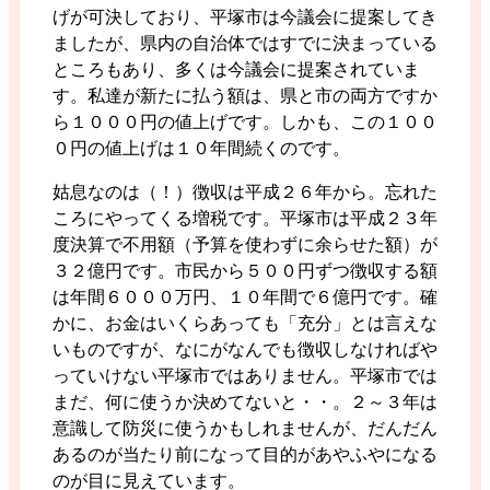
げが可決しており、平塚市は今議会に提案してき
ましたが、県内の自治体ではすでに決まっている
ところもあり、多くは今議会に提案されていま
す。私達が新たに払う額は、県と市の両方ですか
ら１０００円の値上げです。しかも、この１００
０円の値上げは１０年間続くのです。
姑息なのは（！）徴収は平成２６年から。忘れた
ころにやってくる増税です。平塚市は平成２３年
度決算で不用額（予算を使わずに余らせた額）が
３２億円です。市民から５００円ずつ徴収する額
は年間６０００万円、１０年間で６億円です。確
かに、お金はいくらあっても「充分」とは言えな
いものですが、なにがなんでも徴収しなければや
っていけない平塚市ではありません。平塚市では
まだ、何に使うか決めてないと・・。２～３年は
意識して防災に使うかもしれませんが、だんだん
あるのが当たり前になって目的があやふやになる
のが目に見えています。