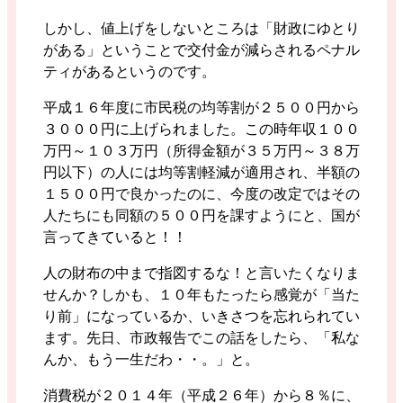
しかし、値上げをしないところは「財政にゆとり
がある」ということで交付金が減らされるペナル
ティがあるというのです。
平成１６年度に市民税の均等割が２５００円から
３０００円に上げられました。この時年収１００
万円～１０３万円（所得金額が３５万円～３８万
円以下）の人には均等割軽減が適用され、半額の
１５００円で良かったのに、今度の改定ではその
人たちにも同額の５００円を課すようにと、国が
言ってきていると！！
人の財布の中まで指図するな！と言いたくなりま
せんか？しかも、１０年もたったら感覚が「当た
り前」になっているか、いきさつを忘れられてい
ます。先日、市政報告でこの話をしたら、「私な
んか、もう一生だわ・・。」と。
消費税が２０１４年（平成２６年）から８％に、