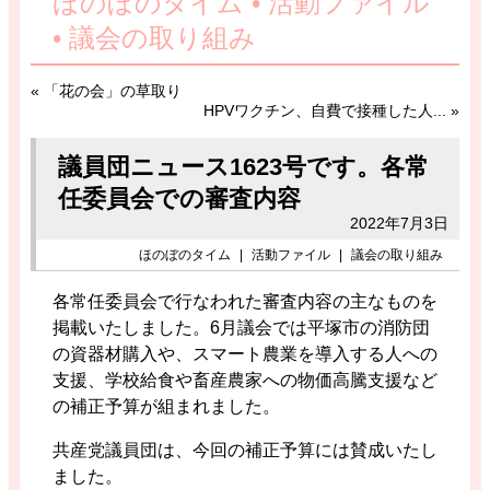
ほのぼのタイム • 活動ファイル
• 議会の取り組み
«
「花の会」の草取り
HPVワクチン、自費で接種した人...
»
議員団ニュース1623号です。各常
任委員会での審査内容
2022年7月3日
ほのぼのタイム
|
活動ファイル
|
議会の取り組み
各常任委員会で行なわれた審査内容の主なものを
掲載いたしました。6月議会では平塚市の消防団
の資器材購入や、スマート農業を導入する人への
支援、学校給食や畜産農家への物価高騰支援など
の補正予算が組まれました。
共産党議員団は、今回の補正予算には賛成いたし
ました。