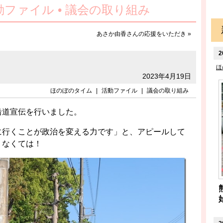
動ファイル • 議会の取り組み
あさか由香さんの応援をいただき
»
2
ほ
2023年4月19日
ほのぼのタイム
|
活動ファイル
|
議会の取り組み
沿道宣伝を行いました。
に行くことが政治を変える力です」と、アピールして
くなくては！