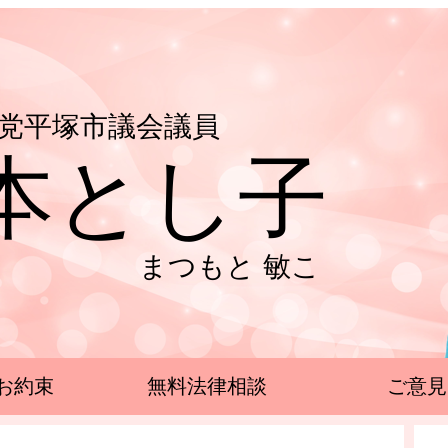
党平塚市議会議員
本とし子
まつもと 敏こ
お約束
無料法律相談
ご意見