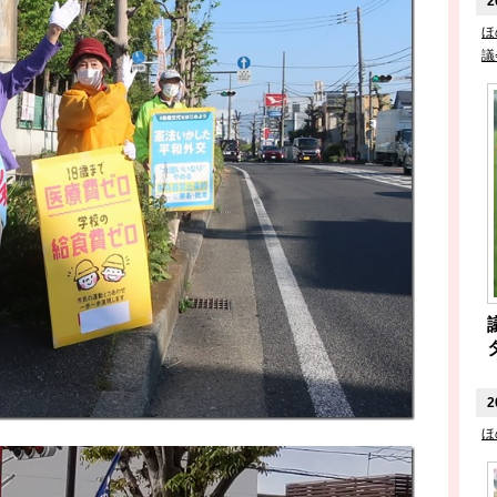
2
ほ
議
2
ほ