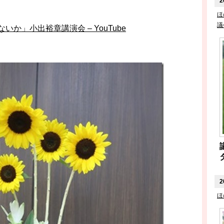
2
ほ
議
いか」小出裕章講演会 – YouTube
2
ほ