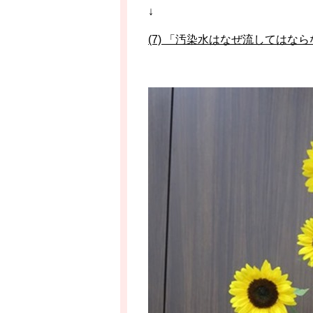
↓
(7) 「汚染水はなぜ流してはならな