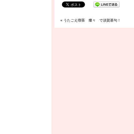
«
うたごえ喫茶 燦々 で須賀甚句！