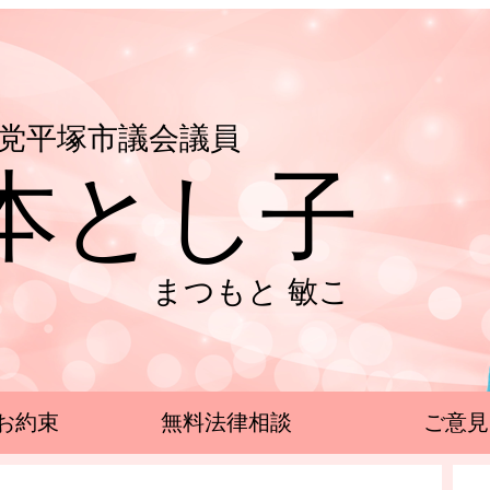
党平塚市議会議員
本とし子
まつもと 敏こ
お約束
無料法律相談
ご意見