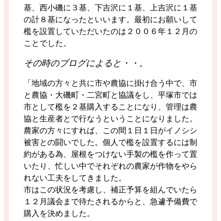
基、西小磯に３基、下吉沢に１基、上吉沢に１基
の計８基になったといいます。最初にお願いして
檻を設置していただいたのは２００６年１２月の
ことでした。
その時のブログによると・・。
「地域の方々と共に市や農協に掛け合う中で、市
と農協・大磯町・二宮町と協議をし、平塚市では
市として檻を２基購入することになり、管理は農
協と生産者とで行なうということになりました。
農家の方々にすれば、この間１日１日がイノシシ
被害との闘いでした。個人で檻を設置するには制
約がある為、屋根をつけない手製の檻を作って置
いたり、忙しい中でそれぞれの農家が作物をやら
れない工夫をしてきました。
市はこの状況を考慮し、補正予算を組んでいたら
１２月議会まで待たされるからと、急遽予備費で
購入を決めました。