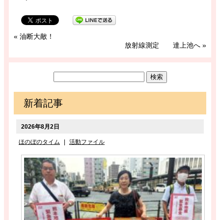
«
油断大敵！
放射線測定 達上池へ
»
新着記事
2026年8月2日
ほのぼのタイム
|
活動ファイル