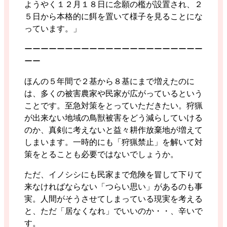
ようやく１２月１８日に念願の檻が設置され、２
５日から本格的に餌を置いて様子を見ることにな
っています。」
ーーーーーーーーーーーーーーーーーーーーーー
ーー
ほんの５年間で２基から８基にまで増えたのに
は、多くの被害農家や民家が広がっているという
ことです。至急対策をとっていただきたい。狩猟
が出来ない地域の鳥獣被害をどう減らしていける
のか、真剣に考えないと益々耕作放棄地が増えて
しまいます。一時的にも「狩猟禁止」を解いて対
策をとることも必要ではないでしょうか。
ただ、イノシシにも民家まで危険を冒して下りて
来なければならない「つらい思い」があるのも事
実。人間がそうさせてしまっている現実を考える
と、ただ「居なくなれ」でいいのか・・、辛いで
す。