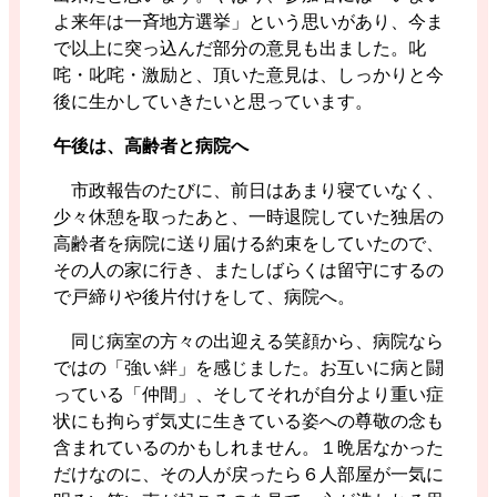
よ来年は一斉地方選挙」という思いがあり、今ま
で以上に突っ込んだ部分の意見も出ました。叱
咤・叱咤・激励と、頂いた意見は、しっかりと今
後に生かしていきたいと思っています。
午後は、高齢者と病院へ
市政報告のたびに、前日はあまり寝ていなく、
少々休憩を取ったあと、一時退院していた独居の
高齢者を病院に送り届ける約束をしていたので、
その人の家に行き、またしばらくは留守にするの
で戸締りや後片付けをして、病院へ。
同じ病室の方々の出迎える笑顔から、病院なら
ではの「強い絆」を感じました。お互いに病と闘
っている「仲間」、そしてそれが自分より重い症
状にも拘らず気丈に生きている姿への尊敬の念も
含まれているのかもしれません。１晩居なかった
だけなのに、その人が戻ったら６人部屋が一気に