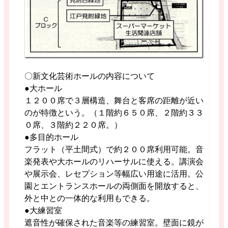
〇新文化芸術ホールの内容について
●大ホール
１２００席で３層構造、舞台と客席の距離が近い
のが特徴という。（１階約６５０席、２階約３３
０席、３階約２２０席。）
●多目的ホール
フラット（平土間式）で約２００席利用可能。音
楽発表や大ホールのリハーサルに使える。講演会
や展示会、レセプション等幅広い用途に活用。公
園とエントランスホールの両側面を開放すると、
外と中との一体的な利用もできる。
●大練習室
遮音性が確保された音楽等の練習室。壁面に鏡が