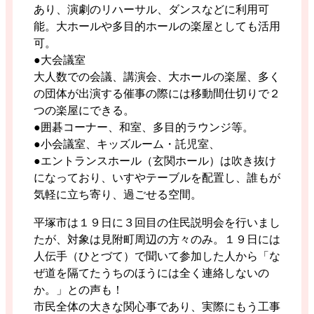
あり、演劇のリハーサル、ダンスなどに利用可
能。大ホールや多目的ホールの楽屋としても活用
可。
●大会議室
大人数での会議、講演会、大ホールの楽屋、多く
の団体が出演する催事の際には移動間仕切りで２
つの楽屋にできる。
●囲碁コーナー、和室、多目的ラウンジ等。
●小会議室、キッズルーム・託児室、
●エントランスホール（玄関ホール）は吹き抜け
になっており、いすやテーブルを配置し、誰もが
気軽に立ち寄り、過ごせる空間。
平塚市は１９日に３回目の住民説明会を行いまし
たが、対象は見附町周辺の方々のみ。１９日には
人伝手（ひとづて）で聞いて参加した人から「な
ぜ道を隔てたうちのほうには全く連絡しないの
か。」との声も！
市民全体の大きな関心事であり、実際にもう工事