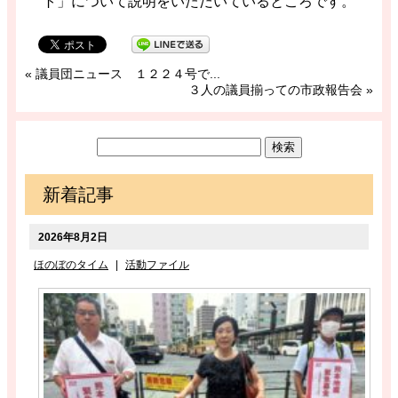
ト」について説明をいただいているところです。
«
議員団ニュース １２２４号で...
３人の議員揃っての市政報告会
»
新着記事
2026年8月2日
ほのぼのタイム
|
活動ファイル