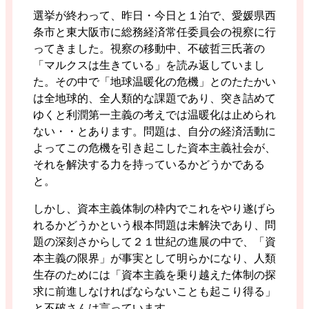
選挙が終わって、昨日・今日と１泊で、愛媛県西
条市と東大阪市に総務経済常任委員会の視察に行
ってきました。視察の移動中、不破哲三氏著の
「マルクスは生きている」を読み返していまし
た。その中で「地球温暖化の危機」とのたたかい
は全地球的、全人類的な課題であり、突き詰めて
ゆくと利潤第一主義の考えでは温暖化は止められ
ない・・とあります。問題は、自分の経済活動に
よってこの危機を引き起こした資本主義社会が、
それを解決する力を持っているかどうかである
と。
しかし、資本主義体制の枠内でこれをやり遂げら
れるかどうかという根本問題は未解決であり、問
題の深刻さからして２１世紀の進展の中で、「資
本主義の限界」が事実として明らかになり、人類
生存のためには「資本主義を乗り越えた体制の探
求に前進しなければならないことも起こり得る」
と不破さんは言っています。