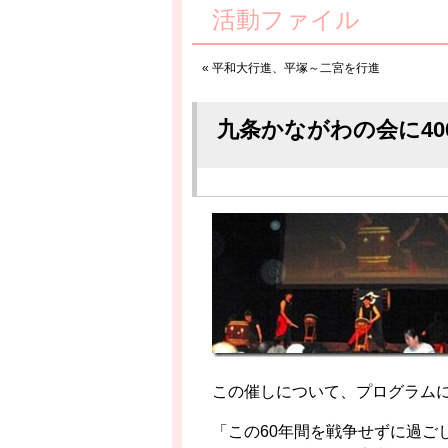
活動ファイル
«
平和大行進、平塚～二宮を行進
九条かながわの会に40
この催しについて、プログラム
「この60年間を戦争せずに過ご