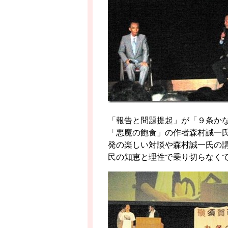
「報告と問題提起」が「９条か
「悪魔の飽食」の作者森村誠一
発の楽しい対談や森村誠一氏の
民の知恵と理性で乗り切らなく