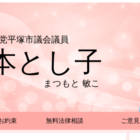
党平塚市議会議員
本とし子
まつもと 敏こ
お約束
無料法律相談
ご意見