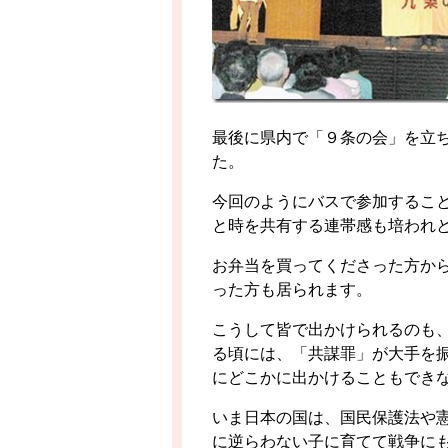
最後に県内で「９条の会」を立
た。
今回のようにバスで参加するこ
と時を共有する連帯感も培われ
お弁当を買ってくださった方か
った方も居られます。
こうして皆で出かけられるのも
る頃には、「共謀罪」が大手を
にどこかに出かけることもでき
いま日本の国は、国民保護法や
に逆らわない子に育てて戦争に