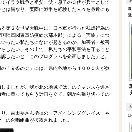
2
してイラク戦争と祖父・父・息子の３代が兵士として
ほ
カとは異なり、実際に戦争を経験した人々を身近にも
議
ある第２次世界大戦中に、日本軍が行った残虐行為の
帝国陸軍関東軍防疫給水部本部）による「実験」につ
らいったい私たちになにが起きるのか、加害者・被害
ぐらしたい、その上で、私たちの平和憲法を守ること
確認したいと、このプログラムを企画しました」と。
川の「９条の会」には、県内各地から４０００人が参
加しましたが、我が北の地域ではこのチャンスを逃さ
加者に買ってもらう計画を立て、朝から張り切っての
2
まり、吉田要さん指揮の「アメイジンググレイス」や
ほ
食」の合唱組曲が披露されました。