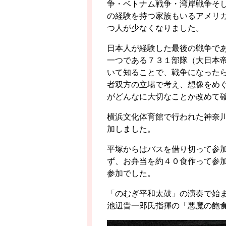
争・ベトナム戦争・湾岸戦争そ
の経験を持つ家族もいるアメリ
つ人が少なくなりました。
日本人が経験した最後の戦争で
一つである７３１部隊（大日本
いて知ることで、戦争になった
者双方の立場で考え、想像をめ
がどんなに大切なことか改めて
横浜文化体育館で行われた神奈
加しました。
平塚からはバスを借り切って参
ず、お弁当を約４０食作って参
参加でした。
「のむぎ平和太鼓」の演奏で始
池辺晋一郎氏指揮の「悪魔の飽