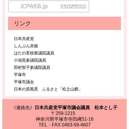
リンク
日本共産党
しんぶん赤旗
はたの君枝衆議院議員
小池晃参議院議員
田村智子参議院議員
平塚市
平塚市議会
日本の原風景 ふるさと「松之山郷」
《連絡先》
日本共産党平塚市議会議員 松本とし子
〒259-1215
神奈川県平塚市寺田縄51-16
TEL・FAX 0463-59-4607