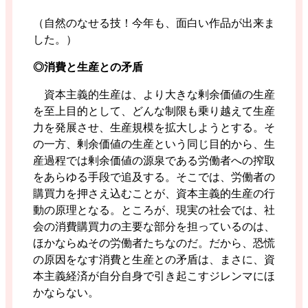
（自然のなせる技！今年も、面白い作品が出来ま
した。）
◎消費と生産との矛盾
資本主義的生産は、より大きな剰余価値の生産
を至上目的として、どんな制限も乗り越えて生産
力を発展させ、生産規模を拡大しようとする。そ
の一方、剰余価値の生産という同じ目的から、生
産過程では剰余価値の源泉である労働者への搾取
をあらゆる手段で追及する。そこでは、労働者の
購買力を押さえ込むことが、資本主義的生産の行
動の原理となる。ところが、現実の社会では、社
会の消費購買力の主要な部分を担っているのは、
ほかならぬその労働者たちなのだ。だから、恐慌
の原因をなす消費と生産との矛盾は、まさに、資
本主義経済が自分自身で引き起こすジレンマにほ
かならない。