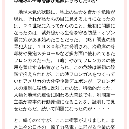
◎地球の生命を誰が危険にさらしたのか
地球大気の状態に、地上の生命を脅かす危険が
現れ、それが私たちの目に見えるようになったの
は、２０世紀に入ってからのこと。最初に問題に
なったのは、紫外線から生命を守る防壁・オゾン
層に穴があき始めたことだった。（略）調査の結
果犯人は、１９３０年代に発明され、冷蔵庫の冷
却材や発泡スチロールなど多方面に使われてきた
フロンガスだった。（略）やがてフロンガスの使
用を禁止する措置がとられ、この危険は最初の段
階で抑えられたが、この時フロンガスをつくって
いたアメリカの大化学企業デュポンが、フロンガ
スの規制に猛烈に反対したのは、特徴的だった。
人類と地球の運命に関わる大問題でも、利潤第一
主義が資本の行動原理になることを、証明して見
せたからだ。続いて問題になったのが・・・・
と、続くのですが、ここに衝撃が走りました。ま
さに今の日本の「原子力発電」に群がる企業の姿